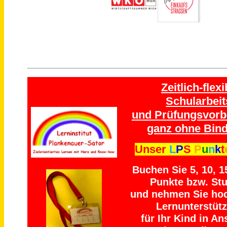
Zeitlich-flexi
Schularbeit
und Prüfungsvorb
ganz ohne Bind
Unser
L
P
S
P
u
n
k
t
Buchen Sie 5, 10, 1
Punkte bzw. St
und nehmen Sie ho
Lernunterstüt
für Ihr Kind in An