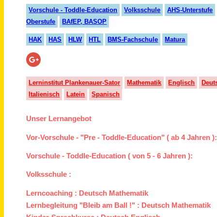
Vorschule - Toddle-Education
Volksschule
AHS-Unterstufe
Oberstufe
BAfEP, BASOP
HAK
HAS
HLW
HTL
BMS-Fachschule
Matura
Lerninstitut Plankenauer-Sator
Mathematik
Englisch
Deut
Italienisch
Latein
Spanisch
Unser Lernangebot
Vor-Vorschule - "Pre - Toddle-Education" ( ab 4 Jahren )
Vorschule - Toddle-Education ( von 5 - 6 Jahren ):
Volksschule :
Lerncoaching :
Deutsch
Mathematik
Lernbegleitung "Bleib am Ball !" :
Deutsch
Mathematik