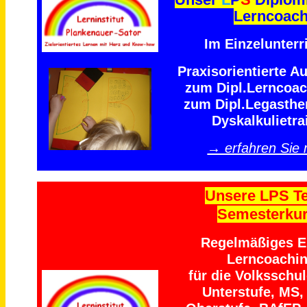
Lerncoac
Im Einzelunterri
Praxisorientierte A
zum Dipl.Lerncoa
zum Dipl.Legasthe
Dyskalkulietra
→ erfahren Sie
Unsere LPS T
Semesterku
Regelmäßiges Ei
Lerncoachi
für die Volksschu
Unterstufe, MS,