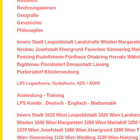
Russisch
Rechnungswesen
Geografie
Geschichte
Philosophie
Innere Stadt
Leopoldstadt
Landstraße
Wieden
Margaret
Neubau
Josefstadt
Alsergrund
Favoriten
Simmering
Mei
Penzing
Rudolfsheim-Fünfhaus
Ottakring
Hernals
Währ
Bigittenau
Floridsdorf
Donaustadt
Liesing
Purkersdorf
Klosterneuburg
LRS
Legasthenie,
Dyskalkulie,
ADS /
ADHS
Austestung
-
Training
LPS Kombi :
Deutsch
-
Englisch
-
Mathematik
Innere Stadt
1010 Wien
Leopoldstadt
1020 Wien
Landstr
Wieden
1040 Wien
Margareten
1050 Wien
Mariahilf
1050 
1070 Wien
Josefstadt
1080 Wien
Alsergrund
1090 Wien
F
Wien
Simmering
1110 Wien
Meidling
1120 Wien
Hietzing