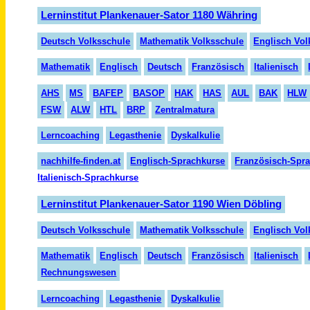
Lerninstitut Plankenauer-Sator 1180 Währing
Deutsch Volksschule
Mathematik Volksschule
Englisch Vol
Mathematik
Englisch
Deutsch
Französisch
Italienisch
AHS
MS
BAFEP
BASOP
HAK
HAS
AUL
BAK
HLW
FSW
ALW
HTL
BRP
Zentralmatura
Lerncoaching
Legasthenie
Dyskalkulie
nachhilfe-finden.at
Englisch-Sprachkurse
Französisch-Spr
Italienisch-Sprachkurse
Lerninstitut Plankenauer-Sator 1190 Wien Döbling
Deutsch Volksschule
Mathematik Volksschule
Englisch Vol
Mathematik
Englisch
Deutsch
Französisch
Italienisch
Rechnungswesen
Lerncoaching
Legasthenie
Dyskalkulie