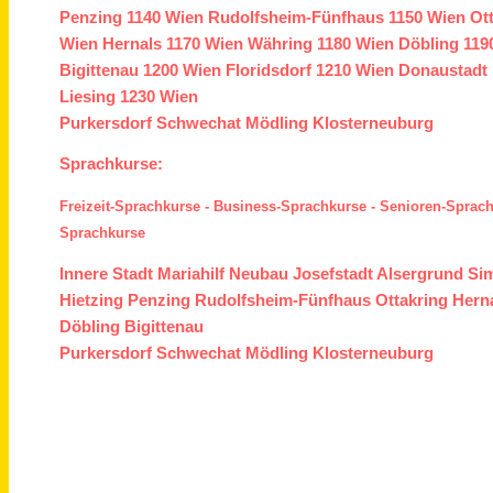
Penzing
1140 Wien
Rudolfsheim-Fünfhaus
1150 Wien
Ot
Wien
Hernals
1170 Wien
Währing
1180 Wien
Döbling
119
Bigittenau
1200 Wien
Floridsdorf
1210 Wien
Donaustadt
Liesing
1230 Wien
Purkersdorf
Schwechat
Mödling
Klosterneuburg
Sprachkurse:
Freizeit-Sprachkurse
-
Business-Sprachkurse
-
Senioren-Sprac
Sprachkurse
Innere Stadt
Mariahilf
Neubau
Josefstadt
Alsergrund
Si
Hietzing
Penzing
Rudolfsheim-Fünfhaus
Ottakring
Hern
Döbling
Bigittenau
Purkersdorf
Schwechat
Mödling
Klosterneuburg