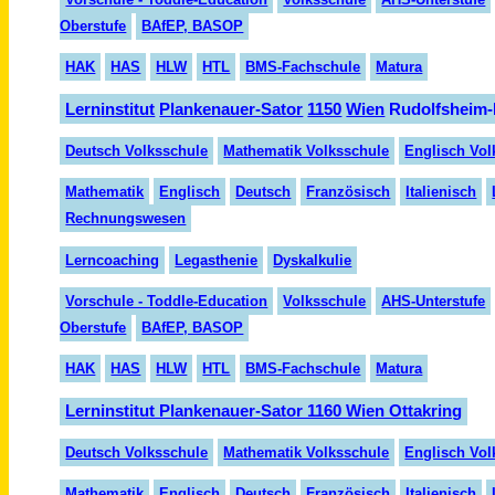
Oberstufe
BAfEP, BASOP
HAK
HAS
HLW
HTL
BMS-Fachschule
Matura
Lern
institut
Planken
auer-
Sator
1150
Wien
Rudolfsheim-
Deutsch Volksschule
Mathematik Volksschule
Englisch Vol
Mathematik
Englisch
Deutsch
Fran
zösisch
Italienisch
Rechnungswesen
Lerncoaching
Legasthenie
Dyskalkulie
Vorschule - Toddle-Education
Volksschule
AHS-Unterstufe
Oberstufe
BAfEP, BASOP
HAK
HAS
HLW
HTL
BMS-Fachschule
Matura
Lerninstitut Plankenauer-Sator 1160 Wien Ottakring
Deutsch Volksschule
Mathematik Volksschule
Englisch Vol
Mathematik
Englisch
Deutsch
Fran
zö
sisch
Italienisch