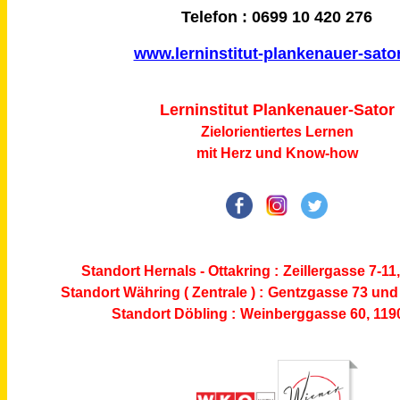
Telefon : 0699 10 420 276
www.lerninstitut-plankenauer-sator
L
e
r
n
i
n
s
t
i
t
u
t
P
l
a
n
k
e
n
a
u
e
r
-
S
ator
Zielorientiertes Lernen
mit Herz und Know-how
Standort Hernals - Ottakring :
Zeillergasse 7-11
Standort Währing ( Zentrale ) :
Gentzgasse 73
und 
Standort Döbling :
Weinberggasse 60, 119