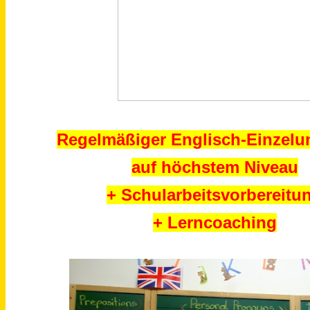
Regelmäßiger Englisch-Einzelun
auf höchstem Niveau
+ Schularbeitsvorbereitu
+ Lerncoaching