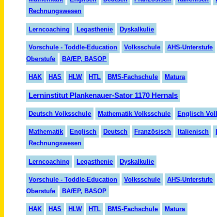
Rechnungswesen
Lern
coaching
Legasthenie
Dyskalkulie
Vorschule - Toddle-Education
Volksschule
AHS-Unterstufe
Oberstufe
BAfEP, BASOP
HAK
HAS
HLW
HTL
BMS-Fachschule
Matura
Lerninstitut Plankenauer-Sator 1170 Hernals
Deutsch Volksschule
Mathematik Volksschule
Englisch Vol
Mathematik
Englisch
Deutsch
Fran
zö
sisch
Italienisch
Rechnungswesen
Lerncoaching
Legasthenie
Dyskalkulie
Vorschule - Toddle-Education
Volksschule
AHS-Unterstufe
Oberstufe
BAfEP, BASOP
HAK
HAS
HLW
HTL
BMS-Fachschule
Matura