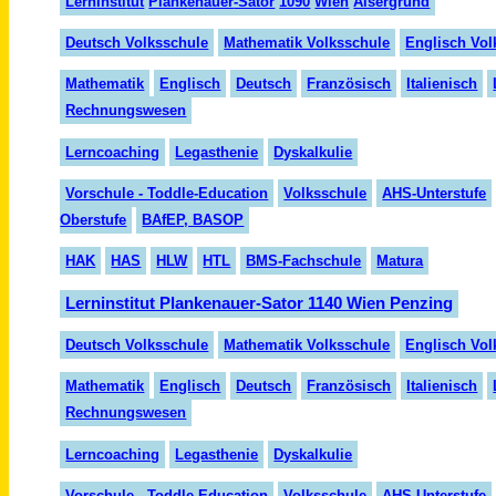
Lern
insti
tut
Plank
en
auer
-Sator
1090
Wien
Alser
grund
Deutsch Volksschule
Mathematik Volksschule
Englisch Vol
Mathematik
Englisch
Deutsch
Französisch
Italienisch
Rechnungswesen
Lerncoaching
Legasthenie
Dyskalkulie
Vorschule - Toddle-Education
Volksschule
AHS-Unterstufe
Oberstufe
BAfEP, BASOP
HAK
HAS
HLW
HTL
BMS-Fachschule
Matura
Lerninstitut Plankenauer-Sator 1140 Wien Penzing
Deutsch Volksschule
Mathematik Volksschule
Englisch Vol
Mathematik
Englisch
Deutsch
Französisch
Italienisch
Rechnungswesen
Lerncoaching
Legasthenie
Dyskalkulie
Vorschule - Toddle-Education
Volksschule
AHS-Unterstufe