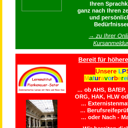
Ihren Sprachk
ganz nach Ihren ze
und persönlic
Bedürfnisse
→ zu Ihrer Onli
Kursanmeldu
Bereit für höhere
Unsere
L
P
M
a
t
u
r
a
v
o
r
b
e
r
e
... ob AHS, BAfEP
ORG, HAK, HLW ode
... Externistenmat
... Berufsreifeprü
... oder Nach - Ma