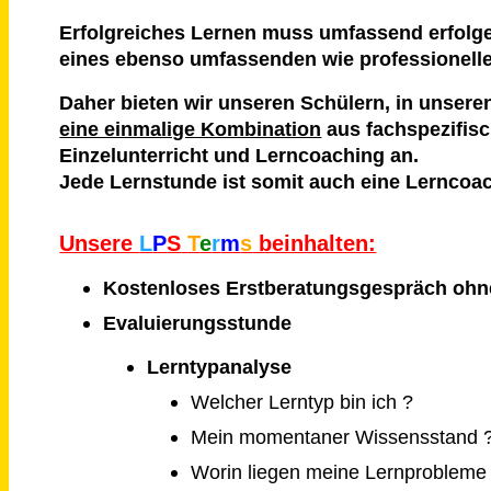
Erfolgreiches Lernen muss umfassend erfolg
eines ebenso umfassenden wie professionell
Daher bieten wir unseren Schülern, in unser
eine einmalige Kombination
aus fachspezifis
Einzelunterricht und Lerncoaching an.
Jede Lernstunde ist somit auch eine Lerncoa
Unsere
L
P
S
T
e
r
m
s
beinhalten:
Kostenloses Erstberatungsgespräch ohn
Evaluierungsstunde
Lerntypanalyse
Welcher Lerntyp bin ich ?
Mein momentaner Wissensstand 
Worin liegen meine Lernprobleme