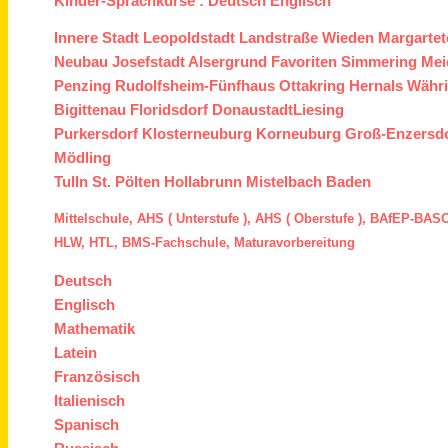
Kinder-Sprachkurse :
Deutsch
Englisch
Innere Stadt
Leopoldstadt
Landstraße
Wieden
Margartet
Neubau
Josefstadt
Alsergrund
Favoriten
Simmering
Mei
Penzing
Rudolfsheim-Fünfhaus
Ottakring
Hernals
Währ
Bigittenau
Floridsdorf
Donaustadt
Liesing
Purkersdorf
Klosterneuburg
Korneuburg
Groß-Enzersd
Mödling
Tulln
St. Pölten
Hollabrunn
Mistelbach
Baden
Mittelschule,
AHS ( Unterstufe ),
AHS ( Oberstufe ),
BAfEP
-
BASO
HLW,
HTL,
BMS
-Fachschule,
Maturavorbereitung
Deutsch
Englisch
Mathematik
Latein
Französisch
Italienisch
Spanisch