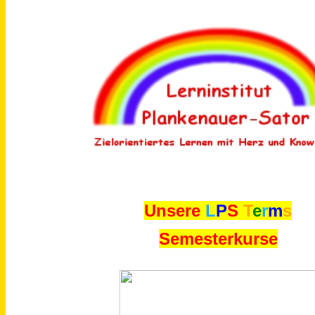
Unsere
L
P
S
T
e
r
m
s
Semesterkurse