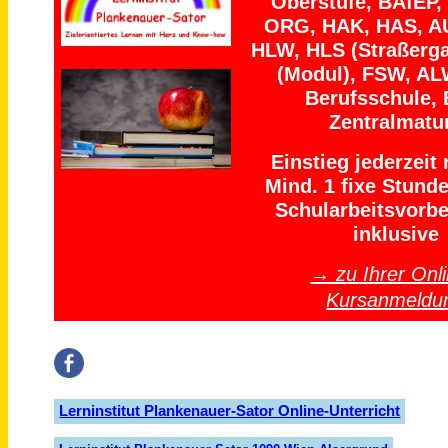
Oberstufe, BAfEP,
ORG, HAK, HAS, A
HLW, HLS (Straßerga
(Modul), FSW, AL
Berufsschule, 
Zentralmatu
Einstieg jederzeit
Mind. 1 fixe Stund
Schularbeitsvorbe
inklusive
→ zu Ihrer Onli
Kursanmeldu
Lerninstitut Plankenauer-Sator Online-Unterricht