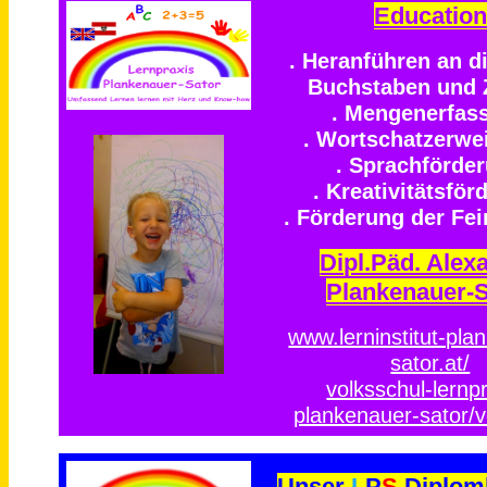
Education
. Heranführen an d
Buchstaben und 
. Mengenerfas
. Wortschatzerwe
. Sprachförde
. Kreativitätsför
. Förderung der Fe
Dipl.Päd. Alex
Plankenauer-S
www.lerninstitut-pla
sator.at/
volksschul-lernpr
plankenauer-sator/v
Unser
L
P
S
Diplom