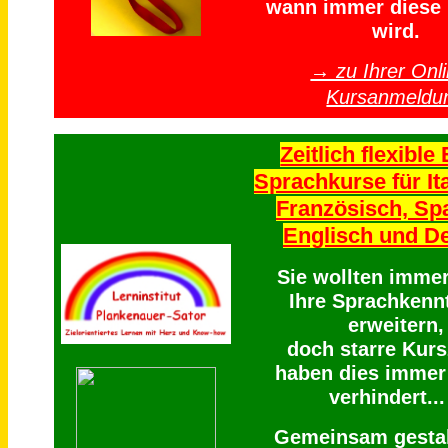
wann immer diese 
wird.
→ zu Ihrer Onli
Kursanmeldu
Zeitlich flexible 
Sprachkurse für Ita
Französisch, Sp
Englisch und D
Sie wollten imme
Ihre Sprachkenn
erweitern,
doch starre Kurs
haben dies immer
verhindert...
Gemeinsam gestal